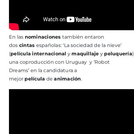
En las
nominaciones
también entaron
dos
cintas
españolas: ‘La sociedad de la nieve’
(
película
internacional
y
maquillaje
y
peluquería
)
una coproducción con Uruguay y ‘Robot
Dreams’ en la candidatura a
mejor
película
de
animación
.