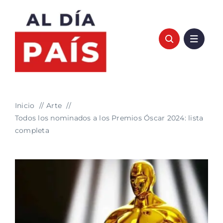
Saltar
al
contenido
Inicio
Arte
Todos los nominados a los Premios Óscar 2024: lista
completa