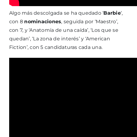
Algo más descolgada se ha quedado ‘
Barbie
‘,
con 8
nominaciones
, seguida por ‘Maestro’,
con 7, y ‘Anatomía de una caída’, ‘Los que se
quedan’, ‘La zona de interés’ y ‘American
Fiction’, con 5 candidaturas cada una.