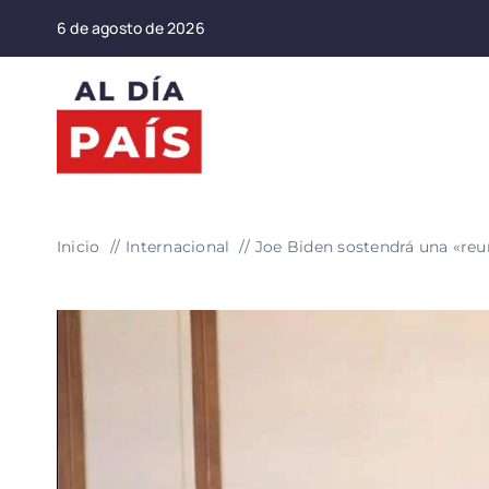
Saltar
6 de agosto de 2026
al
contenido
Inicio
Internacional
Joe Biden sostendrá una «reun