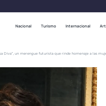
Nacional
Turismo
Internacional
Ar
sa Diva”, un merengue futurista que rinde homenaje a las muj