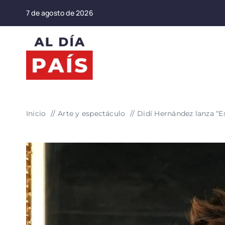
Saltar
7 de agosto de 2026
al
contenido
Inicio
Arte y espectáculo
Didí Hernández lanza “E