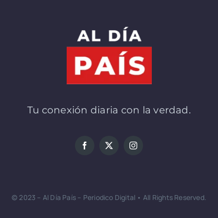
Tu conexión diaria con la verdad.
© 2023 – Al Día País – Periodico Digital • All Rights Reserved.