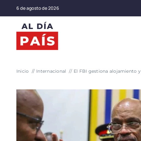
Saltar
6 de agosto de 2026
al
contenido
Inicio
Internacional
El FBI gestiona alojamiento y