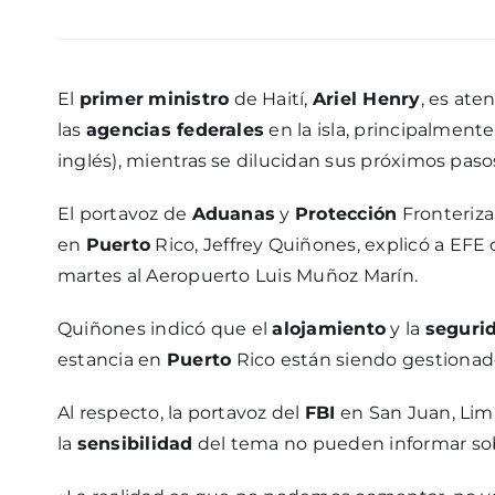
El
primer
ministro
de Haití,
Ariel Henry
, es ate
las
agencias federales
en la isla, principalmente
inglés), mientras se dilucidan sus próximos paso
El portavoz de
Aduanas
y
Protección
Fronteriza
en
Puerto
Rico, Jeffrey Quiñones, explicó a EFE 
martes al Aeropuerto Luis Muñoz Marín.
Quiñones indicó que el
alojamiento
y la
seguri
estancia en
Puerto
Rico están siendo gestionad
Al respecto, la portavoz del
FBI
en San Juan, Lima
la
sensibilidad
del tema no pueden informar sobr