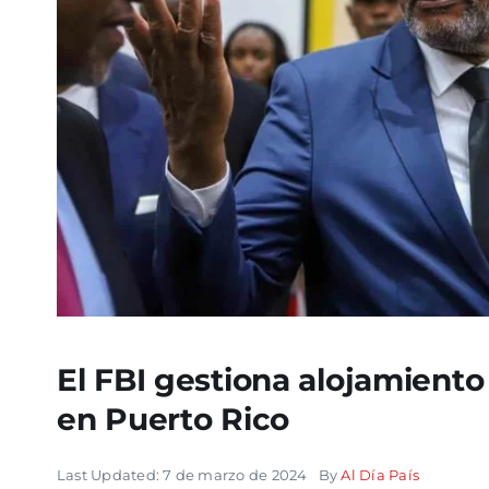
El FBI gestiona alojamiento
en Puerto Rico
Last Updated: 7 de marzo de 2024
By
Al Día País