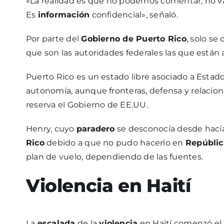
«La realidad es que no podemos comentar, no v
Es
información
confidencial», señaló.
Por parte del
Gobierno de Puerto Rico
, solo se
que son las autoridades federales las que están a
Puerto Rico es un estado libre asociado a Estado
autonomía, aunque fronteras, defensa y relacion
reserva el Gobierno de EE.UU.
Henry, cuyo
paradero
se desconocía desde hacía 
Rico
debido a que no pudo hacerlo en
Repúblic
plan de vuelo, dependiendo de las fuentes.
Violencia
en Haití
La
escalada
de la
violencia
en Haití comenzó el