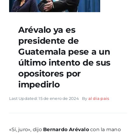
Arévalo ya es
presidente de
Guatemala pese a un
último intento de sus
opositores por
impedirlo
Last Updated: 15 de enero de 2024
By
al dia pais
«Sí, juro», dijo
Bernardo Arévalo
con la mano