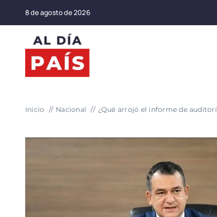
Saltar
8 de agosto de 2026
al
contenido
Inicio
Nacional
¿Qué arrojó el informe de auditor