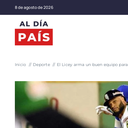
Saltar
8 de agosto de 2026
al
contenido
Inicio
Deporte
El Licey arma un buen equipo para 