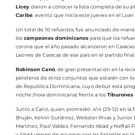
Licey
dieron a conocer la lista completa de su pl
Caribe
, evento que inicia este jueves en el Loan
Un total de 10 refuerzos fue anunciado de maner
los
campeones dominicanos
para que los refu
corona que el año pasado alcanzaron en Caracas
Leones de Caracas de ese país en el partido final
Robinson Canó
, de gran presentación en la reci
peloteros de otros conjuntos que estarán con los
de República Dominicana, cuyo debut está progra
noche (hora dominicana) frente a los
Tiburones 
Junto a Canó, quien promedió .414 (29-12) en la fi
Bruján, Kelvin Gutiérrez, Webster Rivas y Junior
Martínez, Raúl Valdez, Fernando Abad y Neftali F
y Abad vienen de accionar con las Estrellas en la 