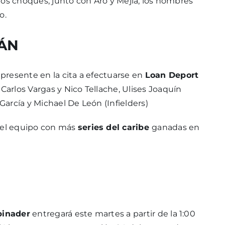
e los choques, junto con Aro y Mejía, los hombres
o.
RÁN
presente en la cita a efectuarse en
Loan Deport
 Carlos Vargas y Nico Tellache, Ulises Joaquín
 García y Michael De León (Infielders)
n el equipo con más
series del caribe
ganadas en
binader
entregará este martes a partir de la 1:00