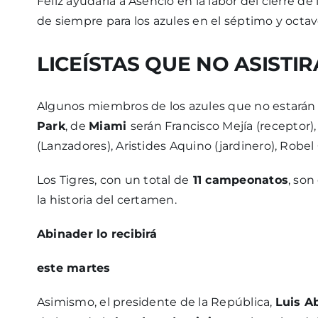
Feliz ayudaría a Asencio en la labor del cierre d
de siempre para los azules en el séptimo y octav
LICEÍSTAS QUE NO ASISTI
Algunos miembros de los azules que no estarán 
Park
, de
Miami
serán Francisco Mejía (receptor),
(Lanzadores), Aristides Aquino (jardinero), Robel
Los Tigres, con un total de
11 campeonatos
, so
la historia del certamen.
Abinader lo recibirá
este martes
Asimismo, el presidente de la República,
Luis A