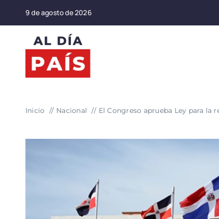
Saltar
9 de agosto de 2026
al
contenido
Inicio
Nacional
El Congreso aprueba Ley para la re