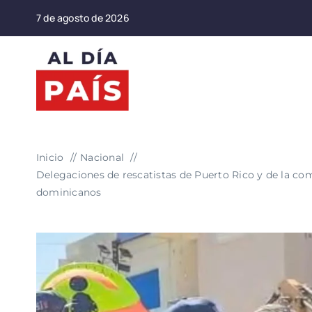
Saltar
7 de agosto de 2026
al
contenido
Inicio
Nacional
Delegaciones de rescatistas de Puerto Rico y de la com
dominicanos