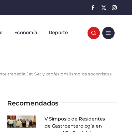
te
Economía
Deporte
te tragedia Jet Set y profesionalismo de socorristas
Recomendados
V Simposio de Residentes
de Gastroenterología en