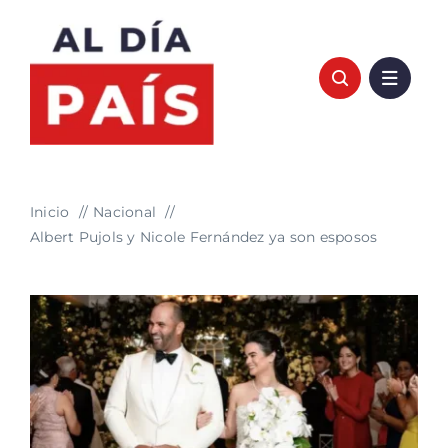
Saltar
al
contenido
Inicio
Nacional
Albert Pujols y Nicole Fernández ya son esposos