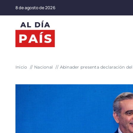
Saltar
8 de agosto de 2026
al
contenido
Inicio
Nacional
Abinader presenta declaración de